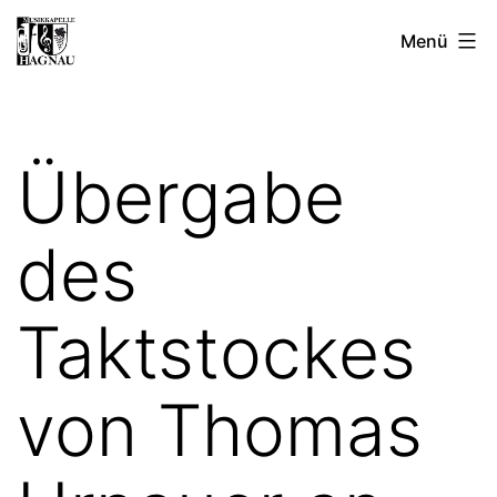
Zum
Musikkapelle
Menü
Inhalt
Hagnau
springen
e.V.
Übergabe
des
Taktstockes
von Thomas