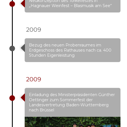
Neukonzeption des Torkelfestes in
„Hagnauer Weinfest – Blasmusik am See“
2009
Bezug des neuen Probenraumes im
Erdgeschoss des Rathauses nach ca. 400
Stunden Eigenleistung
2009
Einladung des Ministerpräsidenten Günther
Oettinger zum Sommerfest der
Landesvertretung Baden-Württemberg
nach Brüssel