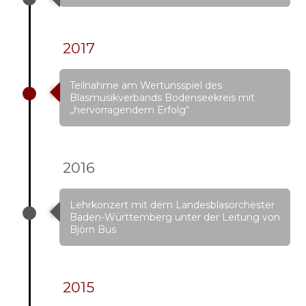
2017
Teilnahme am Wertunsspiel des
Blasmusikverbands Bodenseekreis mit
„hervorragendem Erfolg“
2016
Lehrkonzert mit dem Landesblasorchester
Baden-Württemberg unter der Leitung von
Björn Bus
2015