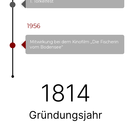
1. Torkelfest
1956
Mitwirkung bei dem Kinofilm „Die Fischerin
vom Bodensee“
1814
Gründungsjahr