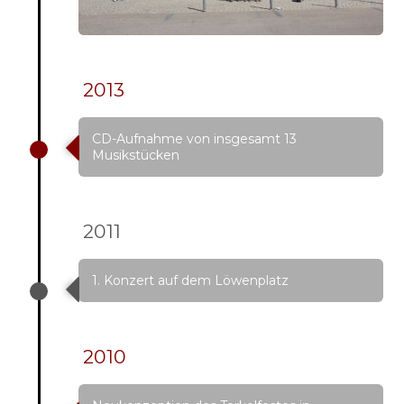
2013
CD-Aufnahme von insgesamt 13
Musikstücken
2011
1. Konzert auf dem Löwenplatz
2010