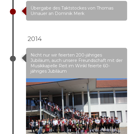
Übergabe des Taktstockes von Thomas
Urnauer an Dominik Merk
2014
Nicht nur wir feierten 200-jähriges
Jubiläum, auch unsere Freundschaft mit der
Musikkapelle Reit im Winkl feierte 60-
jähriges Jubiläum